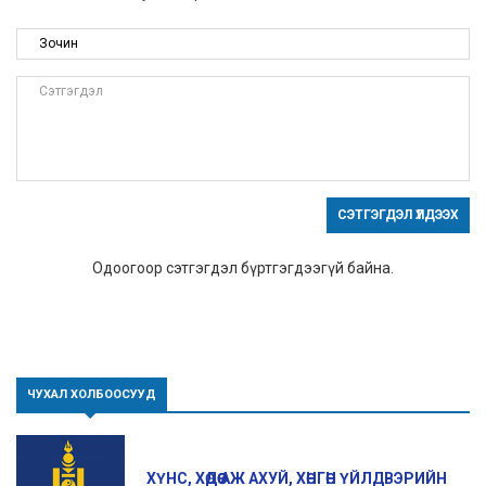
СЭТГЭГДЭЛ ҮЛДЭЭХ
Одоогоор сэтгэгдэл бүртгэгдээгүй байна.
ЧУХАЛ ХОЛБООСУУД
ХҮНС, ХӨДӨӨ АЖ АХУЙ, ХӨНГӨН ҮЙЛДВЭРИЙН