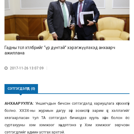
Гадны төсөл хөтөлбөрийг “үр дүнтэй” хэрэгжүүлэхэд анхаарч
ажиллана
2017-11-26 13:07:09
СЭТГЭГДЭЛҮҮД (0)
АНХААРУУЛГА:
Уншигчдын бичсэн сэтгэгдэлд хариуцлага хүлээхгүй
болно. ХХЗХ-ны журмын дагуу зүй зохисгүй зарим үг, хэллэгийг
хязгаарласан тул ТА сэтгэгдэл бичихдээ хууль зүйн болон ёс
суртахууны хэм хэмжээг хүндэтгэнэ үү. Хэм хэмжээг зөрчсөн
сэтгэгдлийг админ устгах эрхтэй.