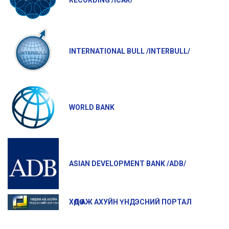
RECORDING /ICAR/
INTERNATIONAL BULL /INTERBULL/
WORLD BANK
ASIAN DEVELOPMENT BANK /ADB/
ХӨДӨӨ АЖ АХУЙН ҮНДЭСНИЙ ПОРТАЛ