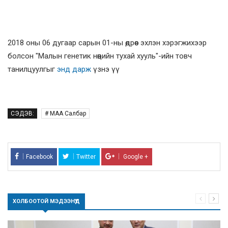
2018 оны 06 дугаар сарын 01-ны өдрөөс эхлэн хэрэгжихээр
болсон "Малын генетик нөөцийн тухай хууль"-ийн товч
танилцуулгыг
энд дарж
үзнэ үү
СЭДЭВ:
# МАА Салбар
Facebook
Twitter
Google +
ХОЛБООТОЙ МЭДЭЭНҮҮД