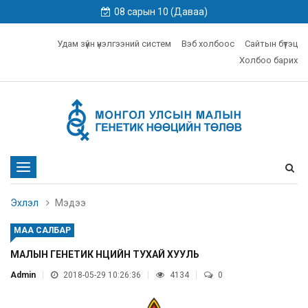
08 сарын 10 (Даваа)
Удам зүйн үнэлгээний систем
Вэб холбоос
Сайтын бүтэц
Холбоо барих
Toggle
navigation
Эхлэл
Мэдээ
МАА САЛБАР
МАЛЫН ГЕНЕТИК НӨӨЦИЙН ТУХАЙ ХУУЛЬ
Admin
2018-05-29 10:26:36
4134
0