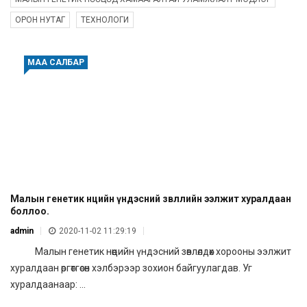
ОРОН НУТАГ
ТЕХНОЛОГИ
МАА САЛБАР
Малын генетик нөөцийн үндэсний зөвлөлийн ээлжит хуралдаан
боллоо.
admin
2020-11-02 11:29:19
Малын генетик нөөцийн үндэсний зөвлөлдөх хорооны ээлжит
хуралдаан өргөтгөсөн хэлбэрээр зохион байгуулагдав. Уг
хуралдаанаар: ...