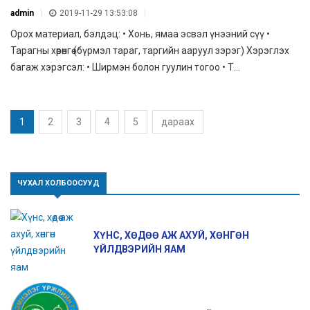
admin
2019-11-29 13:53:08
Орох материал, бэлдэц: • Хонь, ямаа эсвэл үнээний сүү •
Тарагны хөрөнгө (бүрмэл тараг, таргийн ааруул зэрэг) Хэрэглэх
багаж хэрэгсэл: • Ширмэн болон гуулин тогоо • Т...
1
2
3
4
5
дараах
ЧУХАЛ ХОЛБООСУУД
ХҮНС, ХӨДӨӨ АЖ АХУЙ, ХӨНГӨН
ҮЙЛДВЭРИЙН ЯАМ