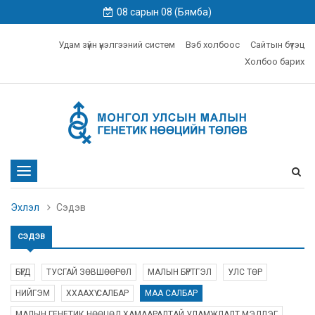
08 сарын 08 (Бямба)
Удам зүйн үнэлгээний систем
Вэб холбоос
Сайтын бүтэц
Холбоо барих
Toggle
navigation
Эхлэл
Сэдэв
СЭДЭВ
БҮГД
ТУСГАЙ ЗӨВШӨӨРӨЛ
МАЛЫН БҮРТГЭЛ
УЛС ТӨР
НИЙГЭМ
ХХААХҮ САЛБАР
МАА САЛБАР
МАЛЫН ГЕНЕТИК НӨӨЦӨД ХАМААРАЛТАЙ УЛАМЖЛАЛТ МЭДЛЭГ