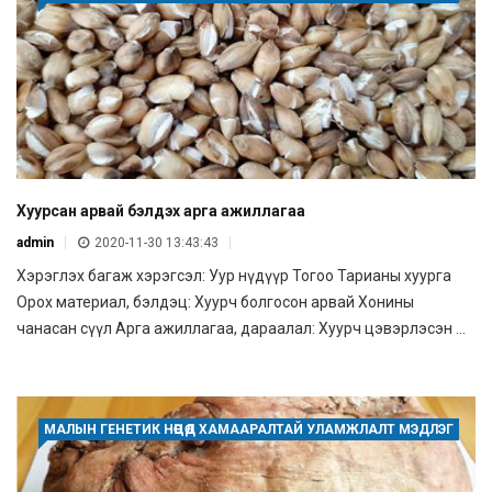
Хуурсан арвай бэлдэх арга ажиллагаа
admin
2020-11-30 13:43:43
Хэрэглэх багаж хэрэгсэл: Уур нүдүүр Тогоо Тарианы хуурга
Орох материал, бэлдэц: Хуурч болгосон арвай Хонины
чанасан сүүл Арга ажиллагаа, дараалал: Хуурч цэвэрлэсэн ...
МАЛЫН ГЕНЕТИК НӨӨЦӨД ХАМААРАЛТАЙ УЛАМЖЛАЛТ МЭДЛЭГ