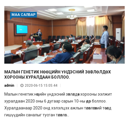
МАА САЛБАР
МАЛЫН ГЕНЕТИК НӨӨЦИЙН ҮНДЭСНИЙ ЗӨВЛӨЛДӨХ
ХОРООНЫ ХУРАЛДААН БОЛЛОО.
admin
2020-06-15 15:05:44
Малын генетик нөөцийн үндэсний зөвлөлдөх хорооны ээлжит
хуралдаан 2020 оны 6 дугаар сарын 10-ны өдөр боллоо.
Хуралдаанаар 2020 онд хэлэлцэх ажлын төлөвлөгөөний төсөлд
гишүүдийн саналыг тусган төлөвлөг...