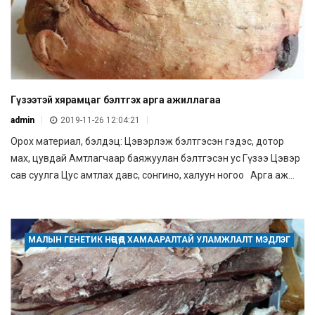
Гүзээтэй хярамцаг бэлтгэх арга ажиллагаа
admin
2019-11-26 12:04:21
Орох материал, бэлдэц: Цэвэрлэж бэлтгэсэн гэдэс, дотор
мах, цувдай Амтлагчаар баяжуулан бэлтгэсэн ус Гүзээ Цэвэр
сав суулга Цус амтлах давс, сонгино, халуун ногоо Арга аж...
МАЛЫН ГЕНЕТИК НӨӨЦӨД ХАМААРАЛТАЙ УЛАМЖЛАЛТ МЭДЛЭГ