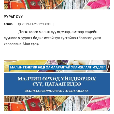
УУРАГ СҮҮ
admin
2019-11-25 12:14:30
Дөнгөж төллөсөн малын сүү өнгө, үнэр, амтаар ердийн
сүүнээс өөр, уурагт бодис ихтэй тул тусгайлан боловсруулж
хэрэглэнэ. Мал төллөх...
МАЛЫН ГЕНЕТИК НӨӨЦӨД ХАМААРАЛТАЙ УЛАМЖЛАЛТ МЭДЛЭГ