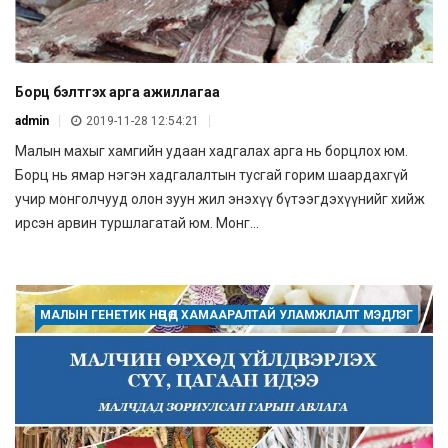
Борц бэлтгэх арга ажиллагаа
admin
2019-11-28 12:54:21
Малын махыг хамгийн удаан хадгалах арга нь борцлох юм.
Борц нь ямар нэгэн хадгалалтын тусгай горим шаардахгүй
учир монголчууд олон зуун жил энэхүү бүтээгдэхүүнийг хийж
ирсэн арвин туршлагатай юм. Монг...
МАЛЫН ГЕНЕТИК НӨӨЦӨД ХАМААРАЛТАЙ УЛАМЖЛАЛТ МЭДЛЭГ