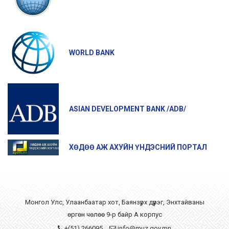
WORLD BANK
ASIAN DEVELOPMENT BANK /ADB/
ХӨДӨӨ АЖ АХУЙН ҮНДЭСНИЙ ПОРТАЛ
Монгол Улс, Улаанбаатар хот, Баянзүрх дүүрэг, Энхтайваны
өргөн чөлөө 9-р байр А корпус
+(51) 266095
info@muz.gov.mn