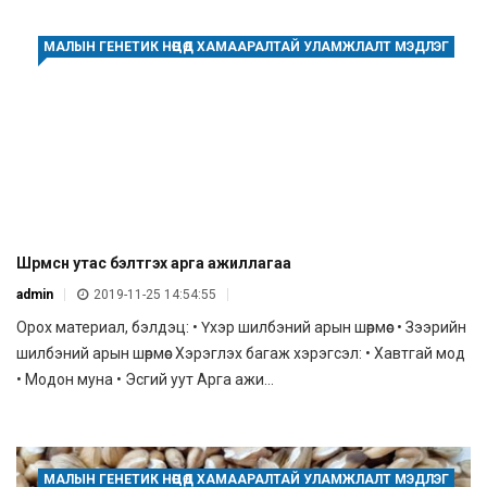
МАЛЫН ГЕНЕТИК НӨӨЦӨД ХАМААРАЛТАЙ УЛАМЖЛАЛТ МЭДЛЭГ
Шөрмөсөн утас бэлтгэх арга ажиллагаа
admin
2019-11-25 14:54:55
Орох материал, бэлдэц: • Үхэр шилбэний арын шөрмөс • Зээрийн
шилбэний арын шөрмөс Хэрэглэх багаж хэрэгсэл: • Хавтгай мод
• Модон муна • Эсгий уут Арга ажи...
МАЛЫН ГЕНЕТИК НӨӨЦӨД ХАМААРАЛТАЙ УЛАМЖЛАЛТ МЭДЛЭГ