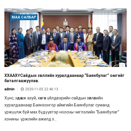
МАА САЛБАР
ХХААХҮСайдын зөвлөлийн хуралдаанаар “Баянбулаг” омгийг
баталгаажуулав.
admin
2020-11-05 22:46:13
Хүнс, хөдөө аж ахуй, хөнгөн үйлдвэрийн сайдын зөвлөлийн
хуралдаанаар Баянхонгор аймгийн Баянбулаг суманд
үржүүлж буй мах бүдүүвтэр ноосны чиглэлийн “Баянбулаг”
хонины үржлийн ажилд х...