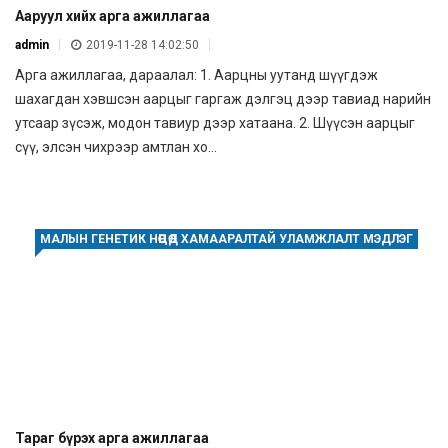
Ааруул хийх арга ажиллагаа
admin
2019-11-28 14:02:50
Арга ажиллагаа, дараалал: 1. Аарцны уутанд шүүгдэж
шахагдан хэвшсэн аарцыг гаргаж дэлгэц дээр тавиад нарийн
утсаар зүсэж, модон тавиур дээр хатаана. 2. Шүүсэн аарцыг
сүү, элсэн чихрээр амтлан хо...
МАЛЫН ГЕНЕТИК НӨӨЦӨД ХАМААРАЛТАЙ УЛАМЖЛАЛТ МЭДЛЭГ
Тараг бүрэх арга ажиллагаа