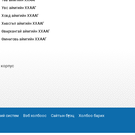
Төв аймгийн ХХААГ
Увс аймгийн ХХААГ
Ховд аймгийн ХХААГ
Хөвсгөл аймгийн ХХААГ
Өвөрхангай аймгийн ХХААГ
Өмнөговь аймгийн ХХААГ
А корпус
эний систем
Вэб холбоос
Сайтын бүтэц
Холбоо барих