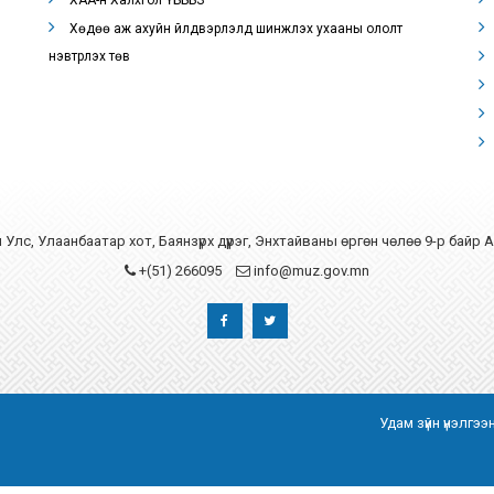
ХАА-н Халхгол ҮБББЗ
Хөдөө аж ахуйн үйлдвэрлэлд шинжлэх ухааны ололт
нэвтрүүлэх төв
Улс, Улаанбаатар хот, Баянзүрх дүүрэг, Энхтайваны өргөн чөлөө 9-р байр 
+(51) 266095
info@muz.gov.mn
Удам зүйн үнэлгэ