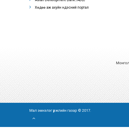
Asian Development Bank /ADB/
Хөдөө аж ахуйн үндэсний портал
Монгол 
Мал эмнэлэг үржлийн газар © 2017.