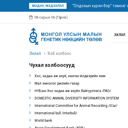
“Олдохын хүрэн бор” тэмээг
МЭДЭЭ, МЭДЭЭЛЭЛ
08 сарын 06 (Пүрэв)
ЭХЛЭЛ
Эхлэл
Вэб холбоос
Чухал холбоосууд
Хүнс, хөдөө аж ахуй, хөнгөн үйлдвэрийн яам
Мал эмнэлэг үржлийн газар
НҮБ-ын Хүнс хөдөө аж ахуйн байгууллага /FAO/
DOMESTIC ANIMAL DIVERSITY INFORMATION SYSTEM
International Committee for Animal Recording /ICar/
International bull /interbull/
World bank