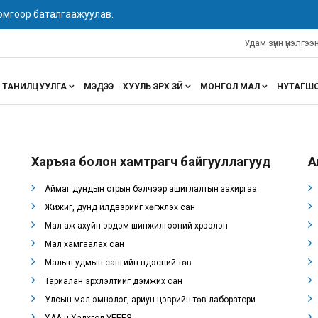
 омгоор баталгаажуулав.
Удам зүйн үнэлгэ
ТАНИЛЦУУЛГА
МЭДЭЭ
ХУУЛЬ ЭРХ ЗҮЙ
МОНГОЛ МАЛ
НУТАГШ
Харъяа болон хамтрагч байгууллагууд
А
Аймаг дундын отрын бэлчээр ашиглалтын захиргаа
Жижиг, дунд үйлдвэрийг хөгжүүлэх сан
Мал аж ахуйн эрдэм шинжилгээний хүрээлэн
Мал хамгаалах сан
Малын удмын сангийн үндэсний төв
Тариалан эрхлэлтийг дэмжих сан
Улсын мал эмнэлэг, ариун цэврийн төв лаборатори