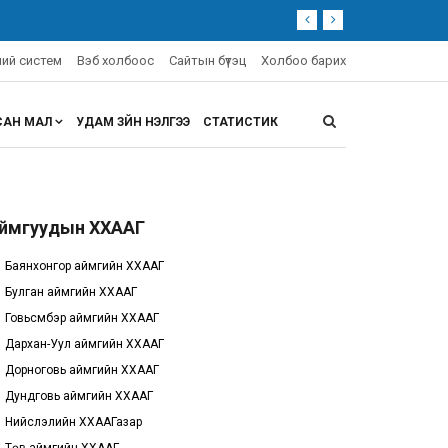
эний систем
Вэб холбоос
Сайтын бүтэц
Холбоо барих
САН МАЛ
УДАМ ЗҮЙН ҮНЭЛГЭЭ
СТАТИСТИК
ймгуудын ХХААГ
Баянхонгор аймгийн ХХААГ
Булган аймгийн ХХААГ
Говьсүмбэр аймгийн ХХААГ
Дархан-Уул аймгийн ХХААГ
Дорноговь аймгийн ХХААГ
Дундговь аймгийн ХХААГ
Нийслэлийн ХХААГазар