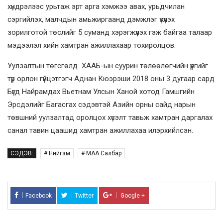
хүндрэлээс урьтаж эрт арга хэмжээ авах, урьдчилан
сэргийлэх, малчдын амьжиргаанд дэмжлэг үзүүлэх
зорилготой төслийг 5 суманд хэрэгжүүлэх гэж байгаа талаар
мэдээлэл хийн хамтран ажиллахаар тохиролцов.
Уулзалтын төгсгөлд ХААБ-ын суурин төлөөлөгчийн үүргийг
түр орлон гүйцэтгэгч Аднан Кюэрэши 2018 оны 3 дугаар сард
Бүгд Найрамдах Вьетнам Улсын Ханой хотод Гамшгийн
Эрсдэлийг Багасгах сэдэвтэй Азийн орны сайд нарын
төвшний уулзалтад оролцох хүсэлт тавьж хамтран даргалах
санал тавин цаашид хамтран ажиллахаа илэрхийлсэн.
СЭДЭВ:
# Нийгэм
# МАА Салбар
Facebook
Twitter
Google +