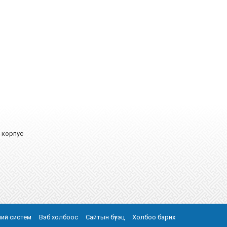
А корпус
эний систем
Вэб холбоос
Сайтын бүтэц
Холбоо барих