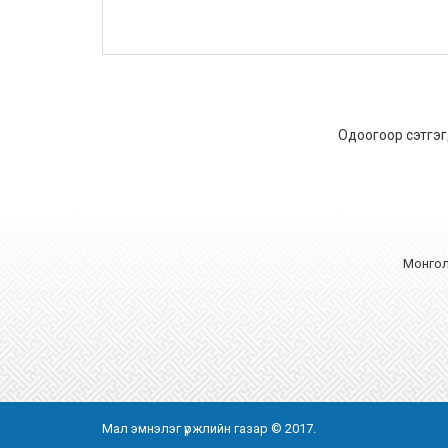
Одоогоор сэтгэг
Монгол 
Мал эмнэлэг үржлийн газар © 2017.