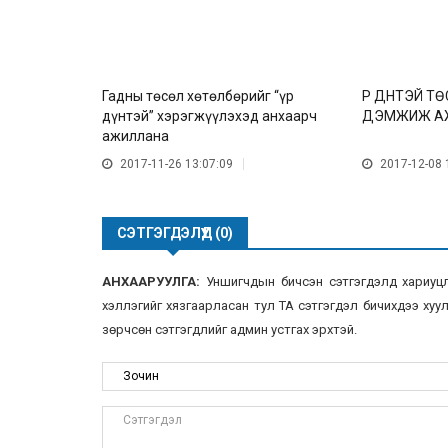
Гадны төсөл хөтөлбөрийг “үр
ҮР ДҮНТЭЙ 
дүнтэй” хэрэгжүүлэхэд анхаарч
ДЭМЖИЖ А
ажиллана
2017-11-26 13:07:09
2017-12-08 
СЭТГЭГДЭЛҮҮД (0)
АНХААРУУЛГА:
Уншигчдын бичсэн сэтгэгдэлд хариуцлаг
хэллэгийг хязгаарласан тул ТА сэтгэгдэл бичихдээ хууль
зөрчсөн сэтгэгдлийг админ устгах эрхтэй.