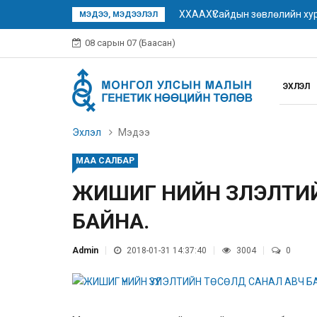
ХХААХҮСайдын зөвлөлийн хур
МЭДЭЭ, МЭДЭЭЛЭЛ
08 сарын 07 (Баасан)
ЭХЛЭЛ
Эхлэл
Мэдээ
МАА САЛБАР
ЖИШИГ ҮНИЙН ҮЗҮҮЛЭЛТ
БАЙНА.
Admin
2018-01-31 14:37:40
3004
0