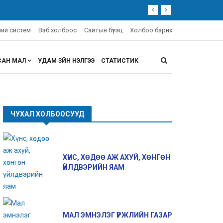
эний систем
Вэб холбоос
Сайтын бүтэц
Холбоо барих
САН МАЛ
УДАМ ЗҮЙН ҮНЭЛГЭЭ
СТАТИСТИК
ЧУХАЛ ХОЛБООСУУД
ХҮНС, ХӨДӨӨ АЖ АХУЙ, ХӨНГӨН
ҮЙЛДВЭРИЙН ЯАМ
МАЛ ЭМНЭЛЭГ ҮРЖЛИЙН ГАЗАР