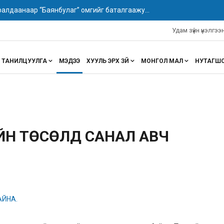
алдаанаар “Баянбулаг” омгийг баталгаажу...
Удам зүйн үнэлгэ
ТАНИЛЦУУЛГА
МЭДЭЭ
ХУУЛЬ ЭРХ ЗҮЙ
МОНГОЛ МАЛ
НУТАГШ
ИЙН ТӨСӨЛД САНАЛ АВЧ