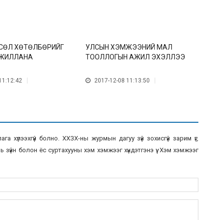
ТӨСӨЛ ХӨТӨЛБӨРИЙГ
УЛСЫН ХЭМЖЭЭНИЙ МАЛ
М
ЖИЛЛАНА
ТООЛЛОГЫН АЖИЛ ЭХЭЛЛЭЭ
А
11:12:42
2017-12-08 11:13:50
а хүлээхгүй болно. ХХЗХ-ны журмын дагуу зүй зохисгүй зарим үг,
 зүйн болон ёс суртахууны хэм хэмжээг хүндэтгэнэ үү. Хэм хэмжээг