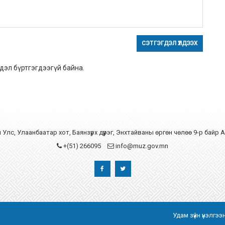
СЭТГЭГДЭЛ ҮЛДЭЭХ
дэл бүртгэгдээгүй байна.
Улс, Улаанбаатар хот, Баянзүрх дүүрэг, Энхтайваны өргөн чөлөө 9-р байр 
+(51) 266095
info@muz.gov.mn
Удам зүйн үнэлгэ