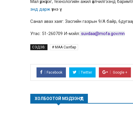
Мал үржүүлэг, технологийн ажил үйлчилгээнд баримт
энд дарж
үзнэ үү.
Санал авах хаяг: Засгийн газрын 9/А байр, 6дуга
Утас: 51-260709 И-мэйл:
suvdaa@mofa.gov.mn
СЭДЭВ:
# МАА Салбар
Facebook
Twitter
Google +
ХОЛБООТОЙ МЭДЭЭНҮҮД