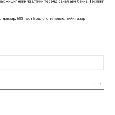
лах жишиг үнийн үзүүлэлтийн төсөлд санал авч байна. Төслийг
ар давхар, 603 тоот Бодлого төлөвлөлтийн газар