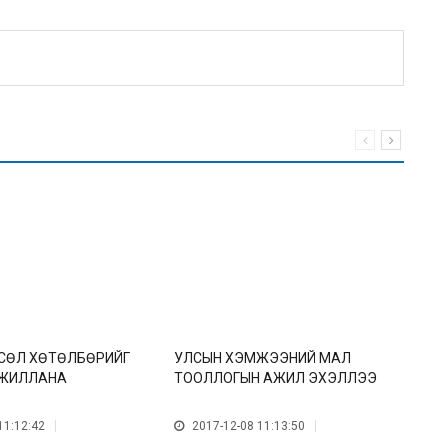
ТӨСӨЛ ХӨТӨЛБӨРИЙГ
УЛСЫН ХЭМЖЭЭНИЙ МАЛ
М
ЖИЛЛАНА
ТООЛЛОГЫН АЖИЛ ЭХЭЛЛЭЭ
А
11:12:42
2017-12-08 11:13:50