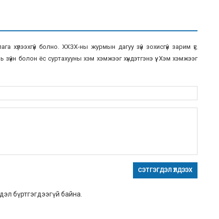
а хүлээхгүй болно. ХХЗХ-ны журмын дагуу зүй зохисгүй зарим үг,
 зүйн болон ёс суртахууны хэм хэмжээг хүндэтгэнэ үү. Хэм хэмжээг
СЭТГЭГДЭЛ ҮЛДЭЭХ
дэл бүртгэгдээгүй байна.