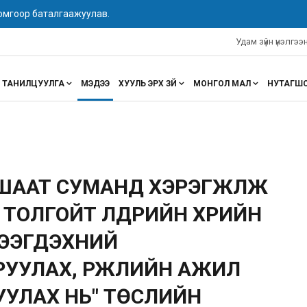
 омгоор баталгаажуулав.
Удам зүйн үнэлгэ
ТАНИЛЦУУЛГА
МЭДЭЭ
ХУУЛЬ ЭРХ ЗҮЙ
МОНГОЛ МАЛ
НУТАГШ
ШААТ СУМАНД ХЭРЭГЖҮҮЛЖ
ТОЛГОЙТ ҮҮЛДРИЙН ҮХРИЙН
ЭЭГДЭХҮҮНИЙ
УУЛАХ, ҮРЖЛИЙН АЖИЛ
УУЛАХ НЬ" ТӨСЛИЙН