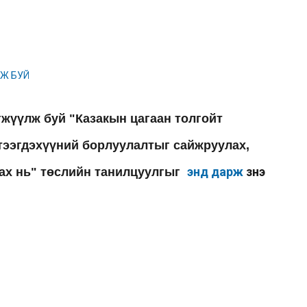
жүүлж буй "Казакын цагаан толгойт
тээгдэхүүний борлуулалтыг сайжруулах,
энд дарж
үзнэ үү
ах нь" төслийн танилцуулгыг