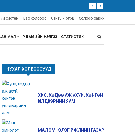
эний систем
Вэб холбоос
Сайтын бүтэц
Холбоо барих
САН МАЛ
УДАМ ЗҮЙН ҮНЭЛГЭЭ
СТАТИСТИК
ЧУХАЛ ХОЛБООСУУД
ХҮНС, ХӨДӨӨ АЖ АХУЙ, ХӨНГӨН
ҮЙЛДВЭРИЙН ЯАМ
МАЛ ЭМНЭЛЭГ ҮРЖЛИЙН ГАЗАР