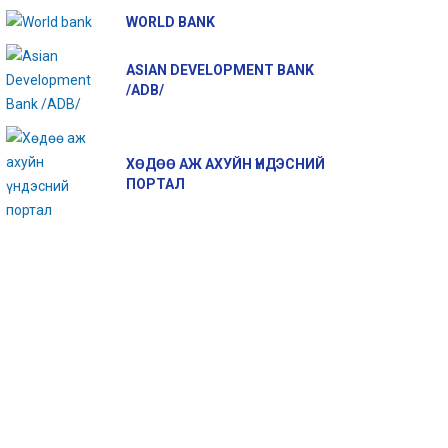
WORLD BANK
ASIAN DEVELOPMENT BANK
/ADB/
ХӨДӨӨ АЖ АХУЙН ҮНДЭСНИЙ
ПОРТАЛ
АЛЫН ЧАНАР САЙЖРУУЛАХ
УЛСЫН ИХ ХУРАЛ “МАЛЫН
ЖЛЫГ ЭХЛҮҮЛЛЭЭ
ГЕНЕТИК НӨӨЦИЙН ТУХАЙ
ХУУЛЬ” - ИЙГ БАТЛАВ
2017-12-08 11:15:08
2017-12-16 23:04:54