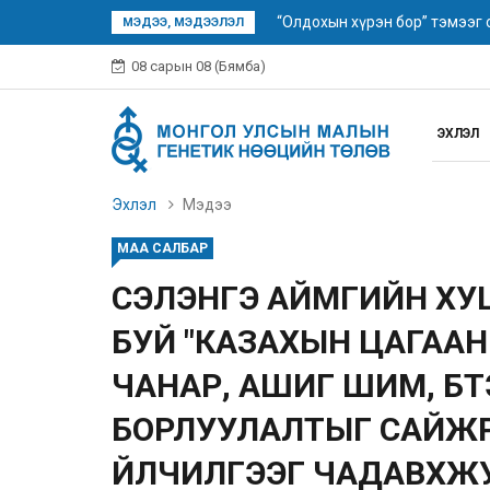
“Олдохын хүрэн бор” тэмээг
МЭДЭЭ, МЭДЭЭЛЭЛ
08 сарын 08 (Бямба)
ЭХЛЭЛ
Эхлэл
Мэдээ
МАА САЛБАР
СЭЛЭНГЭ АЙМГИЙН ХУ
БУЙ "КАЗАХЫН ЦАГААН 
ЧАНАР, АШИГ ШИМ, БҮТ
БОРЛУУЛАЛТЫГ САЙЖР
ҮЙЛЧИЛГЭЭГ ЧАДАВХЖ