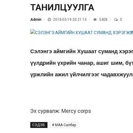
ТАНИЛЦУУЛГА
Admin
2018-03-19 20:21:15
5408
0
Сэлэнгэ аймгийн Хушаат суманд хэрэг
үүлдрийн үхрийн чанар, ашиг шим, бү
үржлийн ажил үйлчилгээг чадавхжуул
Эх сурвалж: Mercy corps
СЭДЭВ:
# МАА Салбар