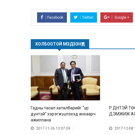
Facebook
Twitter
Google +
ХОЛБООТОЙ МЭДЭЭНҮҮД
Гадны төсөл хөтөлбөрийг “үр
ҮР ДҮНТЭЙ 
дүнтэй” хэрэгжүүлэхэд анхаарч
ДЭМЖИЖ А
ажиллана
2017-11-26 13:07:09
2017-12-08 