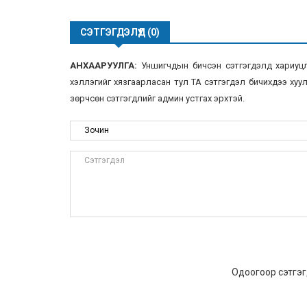
СЭТГЭГДЭЛҮҮД (0)
АНХААРУУЛГА:
Уншигчдын бичсэн сэтгэгдэлд хариуцлаг
хэллэгийг хязгаарласан тул ТА сэтгэгдэл бичихдээ хууль
зөрчсөн сэтгэгдлийг админ устгах эрхтэй.
Одоогоор сэтгэг