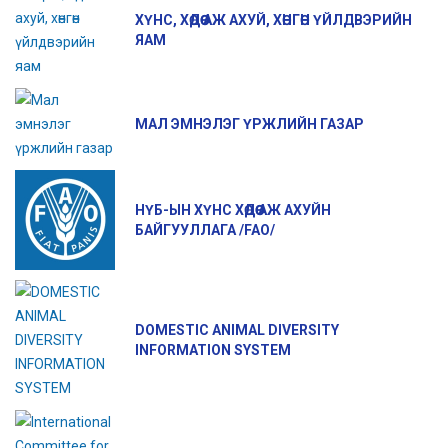
ХҮНС, ХӨДӨӨ АЖ АХУЙ, ХӨНГӨН ҮЙЛДВЭРИЙН
ЯАМ
МАЛ ЭМНЭЛЭГ ҮРЖЛИЙН ГАЗАР
НҮБ-ЫН ХҮНС ХӨДӨӨ АЖ АХУЙН
БАЙГУУЛЛАГА /FAO/
DOMESTIC ANIMAL DIVERSITY
INFORMATION SYSTEM