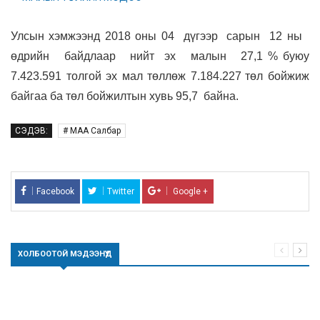
Улсын хэмжээнд
2018 оны
04 дүгээр сарын
12
ны
өдрийн байдлаар нийт эх малын
27,1
% буюу
7.423.591
толгой эх мал төллөж 7.184.227
төл бойжиж
байгаа ба төл бойжилтын хувь 95,7
байна.
СЭДЭВ:
# МАА Салбар
Facebook
Twitter
Google +
ХОЛБООТОЙ МЭДЭЭНҮҮД