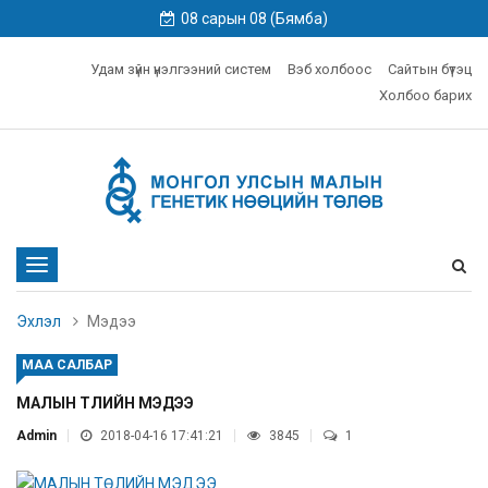
08 сарын 08 (Бямба)
Удам зүйн үнэлгээний систем
Вэб холбоос
Сайтын бүтэц
Холбоо барих
Toggle
navigation
Эхлэл
Мэдээ
МАА САЛБАР
МАЛЫН ТӨЛИЙН МЭДЭЭ
Admin
2018-04-16 17:41:21
3845
1