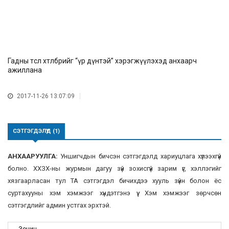
Гадны төсөл хөтөлбөрийг “үр дүнтэй” хэрэгжүүлэхэд анхаарч
ажиллана
2017-11-26 13:07:09
СЭТГЭГДЭЛҮҮД (1)
АНХААРУУЛГА:
Уншигчдын бичсэн сэтгэгдэлд хариуцлага хүлээхгүй
болно. ХХЗХ-ны журмын дагуу зүй зохисгүй зарим үг, хэллэгийг
хязгаарласан тул ТА сэтгэгдэл бичихдээ хууль зүйн болон ёс
суртахууны хэм хэмжээг хүндэтгэнэ үү. Хэм хэмжээг зөрчсөн
сэтгэгдлийг админ устгах эрхтэй.