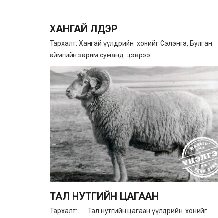
ХАНГАЙ ҮҮЛДЭР
Тархалт: Хангай үүлдрийн хонийг Сэлэнгэ, Булган
аймгийн зарим суманд цэврээ...
ТАЛ НУТГИЙН ЦАГААН
Тархалт: Тал нутгийн цагаан үүлдрийн хонийг