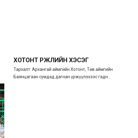
ХОТОНТ ҮРЖЛИЙН ХЭСЭГ
Тархалт: Архангай аймгийн Хотонт, Төв аймгийн
Баянцагаан сумдад дагнан үржүүлэхээс гадн...