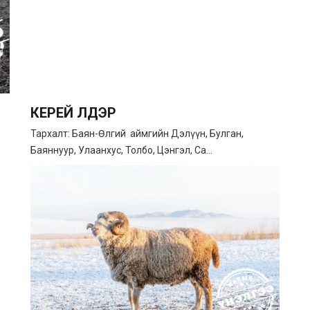
КЕРЕЙ ҮҮЛДЭР
Тархалт: Баян-Өлгий аймгийн Дэлүүн, Булган,
Баяннуур, Улаанхус, Толбо, Цэнгэл, Са...