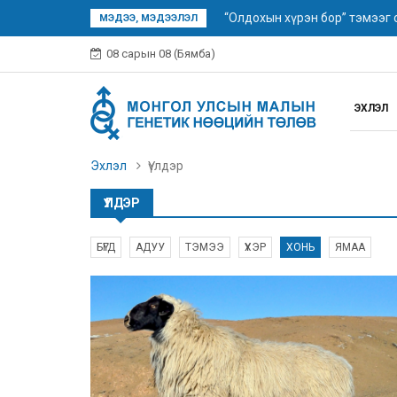
“Олдохын хүрэн бор” тэмээг
МЭДЭЭ, МЭДЭЭЛЭЛ
08 сарын 08 (Бямба)
ЭХЛЭЛ
Эхлэл
Үүлдэр
ҮҮЛДЭР
БҮГД
АДУУ
ТЭМЭЭ
ҮХЭР
ХОНЬ
ЯМАА