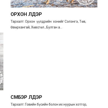
ОРХОН ҮҮЛДЭР
Тархалт: Орхон үүлдрийн хонийг Сэлэнгэ, Төв,
Өвөрхангай, Хөвсгөл , Булган а...
СҮМБЭР ҮҮЛДЭР
Тархалт: Говийн бүсийн болон их нуурын хотгор,