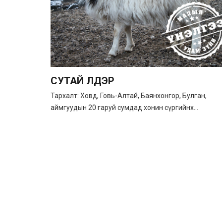
СУТАЙ ҮҮЛДЭР
Тархалт: Ховд, Говь-Алтай, Баянхонгор, Булган,
аймгуудын 20 гаруй сумдад хонин сүргийнх...