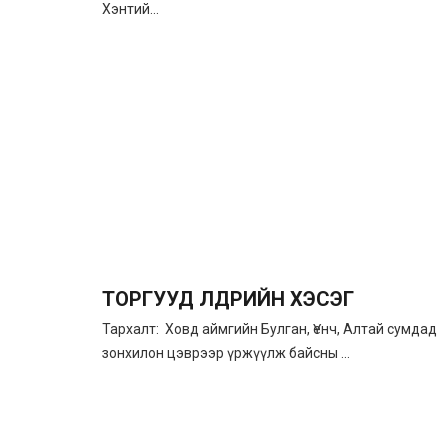
Хэнтий...
ТОРГУУД ҮҮЛДРИЙН ХЭСЭГ
Тархалт: Ховд аймгийн Булган, Үенч, Алтай сумдад
зонхилон цэврээр үржүүлж байсны ...