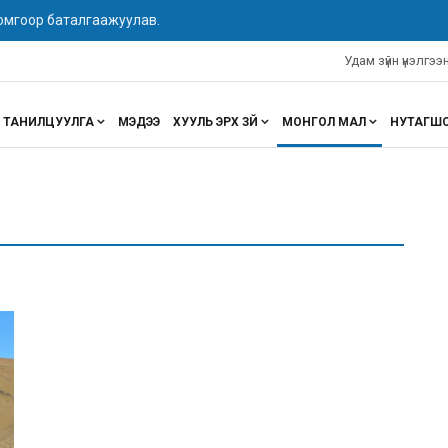
 омгоор баталгаажуулав.
Удам зүйн үнэлгэ
ТАНИЛЦУУЛГА
МЭДЭЭ
ХУУЛЬ ЭРХ ЗҮЙ
МОНГОЛ МАЛ
НУТАГШ