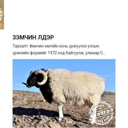
ҮЗЭМЧИН ҮҮЛДЭР
Тархалт: Үзэмчин омгийн хонь үржүүлэх улсын
үржлийн фермийг 1972 онд байгуулж, улмаар С...