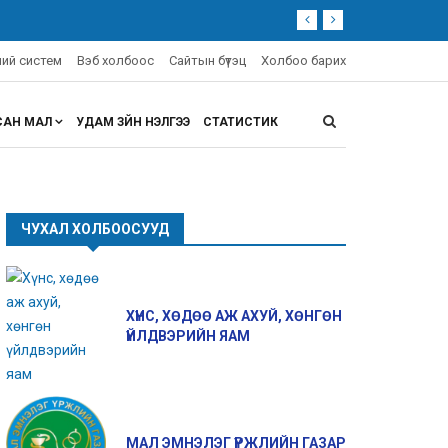
эний систем
Вэб холбоос
Сайтын бүтэц
Холбоо барих
САН МАЛ
УДАМ ЗҮЙН ҮНЭЛГЭЭ
СТАТИСТИК
ЧУХАЛ ХОЛБООСУУД
ХҮНС, ХӨДӨӨ АЖ АХУЙ, ХӨНГӨН
ҮЙЛДВЭРИЙН ЯАМ
МАЛ ЭМНЭЛЭГ ҮРЖЛИЙН ГАЗАР