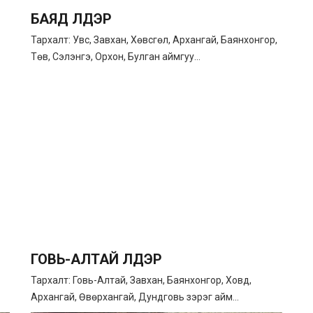
БАЯД ҮҮЛДЭР
Тархалт: Увс, Завхан, Хөвсгөл, Архангай, Баянхонгор,
Төв, Сэлэнгэ, Орхон, Булган аймгуу...
ГОВЬ-АЛТАЙ ҮҮЛДЭР
Тархалт: Говь-Алтай, Завхан, Баянхонгор, Ховд,
Архангай, Өвөрхангай, Дундговь зэрэг айм...