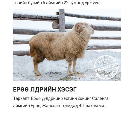
төвийн бүсийн 5 аймгийн 22 суманд үржүүл...
ЕРӨӨ ҮҮЛДРИЙН ХЭСЭГ
Тархалт: Ерөө үүлдрийн хэсгийн хонийг Сэлэнгэ
аймгийн Ерөө, Жавхлант сумдад 40 шахам мя...