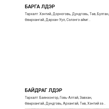
БАРГА ҮҮЛДЭР
Тархалт: Хэнтий, Дорноговь, Дундговь, Төв, Булган,
Өвөрхангай, Дархан-Уул, Сэлэнгэ аймг...
БАЙДРАГ ҮҮЛДЭР
Тархалт: Баянхонгор, Говь-Алтай, Завхан,
Өвөрхангай, Дундговь, Архангай, Төв, Хэнтий зэ...