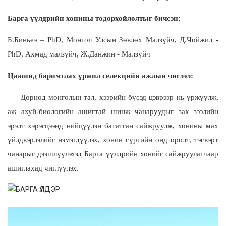
Барга үүлдрийн хонины тодорхойлолтыг бичсэн:
Б.Биньеэ – PhD, Монгол Улсын Зөвлөх Малзүйч, Д.Чойжил -
PhD, Ахмад малзүйч, Ж.Данжин - Малзүйч
Цаашид баримтлах үржил селекцийн ажлын чиглэл:
Д
орнод монголын тал, хээрийн бүсэд цэврээр нь үржүүлж,
аж ахуй-биологийн ашигтай шинж чанаруудыг зах зээлийн
эрэлт хэрэгцээнд нийцүүлэн бататган сайжруулж, хонины мах
үйлдвэрлэлийг нэмэгдүүлэх, хонин сүргийн онд оролт, тэсвэрт
чанарыг дээшлүүлэхэд Барга үүлдрийн хонийг сайжруулагчаар
ашиглахад чиглүүлэх.