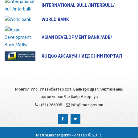
INTERNATIONAL BULL /INTERBULL/
WORLD BANK
ASIAN DEVELOPMENT BANK /ADB/
ХӨДӨӨ АЖ АХУЙН ҮНДЭСНИЙ ПОРТАЛ
Монгол Улс, Улаанбаатар хот, Баянзүрх дүүрэг, Энхтайваны
өргөн чөлөө 9-р байр А корпус
+(51) 266095
info@muz.gov.mn
Мал эмнэлэг үржлийн газар © 2017.