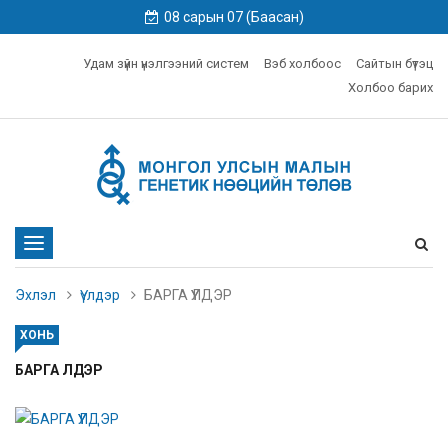
08 сарын 07 (Баасан)
Удам зүйн үнэлгээний систем
Вэб холбоос
Сайтын бүтэц
Холбоо барих
Toggle
navigation
Эхлэл
Үүлдэр
БАРГА ҮҮЛДЭР
ХОНЬ
БАРГА ҮҮЛДЭР