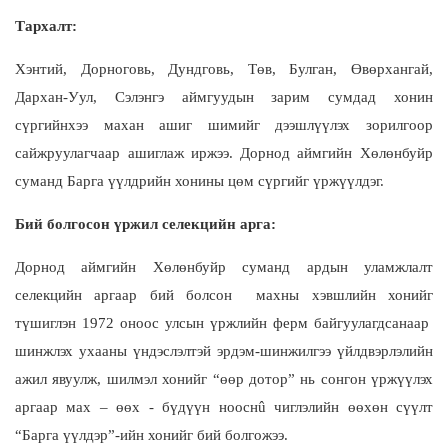
Тархалт:
Хэнтий, Дорноговь, Дундговь, Төв, Булган, Өвөрхангай,
Дархан-Уул, Сэлэнгэ аймгуудын зарим сумдад хонин
сүргийнхээ махан ашиг шимийг дээшлүүлэх зорилгоор
сайжруулагчаар ашиглаж иржээ.
Дорнод аймгийн Хөлөнбуйр
суманд Барга үүлдрийн хонины цөм сүргийг үржүүлдэг.
Бий болгосон үржил селекцийн арга:
Дорнод аймгийн Хөлөнбуйр суманд а
рдын уламжлалт
селекцийн аргаар бий болсон
махны хэвшлийн хонийг
түшиглэн 1972 оноос улсын үржлийн ферм байгуулагдсанаар
шинжлэх ухааны үндэслэлтэй эрдэм-шинжилгээ үйлдвэрлэлийн
ажил явуулж, шилмэл хонийг “өөр дотор” нь сонгон үржүүлэх
аргаар мах – өөх - бүдүүн нооснû чиглэлийн өөхөн сүүлт
“Барга үүлдэр”-ийн хонийг бий болгожээ.