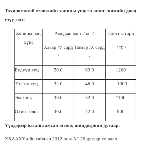
Тохиромжтой хэвшлийн хонины үндсэн ашиг шимийн доод
үзүүлэлт:
Хонины нас,
Амьдын жин / кг /
Ноосны гарц
хүйс
/ гр /
Хавар /
V
сард
Намар
/X
сард
/
/
Бүдүүн хуц
50.0
63.0
1200
Төлгөн хуц
32.0
46.0
1000
Эм хонь
39.0
52.0
1100
Охин төлөг
30.0
42.0
900
Үүлдэрээр баталгаажсан огноо, шийдвэрийн дугаар:
ХХААХҮ-ийн сайдын 2012 оны А/126 дугаар тушаал.