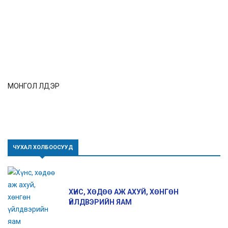
МОНГОЛ ҮҮЛДЭР
ЧУХАЛ ХОЛБООСУУД
ХҮНС, ХӨДӨӨ АЖ АХУЙ, ХӨНГӨН
ҮЙЛДВЭРИЙН ЯАМ