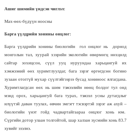
Ашиг шимийн үндсэн чиглэл:
Мах-өөх-бүдүүн ноосны
Барга үүлдрийн хонины онцлог:
Барга үүлдрийн хонины биологийн гол онцлог нь дорнод
монголын тал, хуурай хээрийн экологийн өвөрмөгц нөхцөлд
сайтар зохицсон, сүүл ууц нуруундаа харьцангуй их
хэмжээний өөх хуримтлуулдаг, бага зэрэг өргөгдсөн богино
зузаан отоггүй мухар сүүлтэйгээрээ бусад хониноос ялгагдана.
Хуримтлагдсан өөх нь шим тэжээлийн нөөц болдог тул онд
мэнд орох, харьцангуй бага турах, тэжээл усны дутагдлыг
илүүтэй даван туулах, өвчин эмгэгт тэсвэртэй зэрэг аж ахуй –
биологийн үнэт гойд чадвартайгаараа онцлог хонь юм.
Сүргийн дотор улаан толгойтой, шар халзан зүсмийн хонь 83.7
хувийг эзэлнэ.