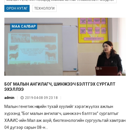
ОРОН НУТАГ
ТЕХНОЛОГИ
МАА САЛБАР
БОГ МАЛЫН АНГИЛАГЧ, ШИНЖЭЭЧ БЭЛТГЭХ СУРГАЛТ
ЭХЭЛЛЭЭ
admin
2019-04-08 09:23:18
Малын генетик нөөцийн тухай хуулийг хэрэгжүүлэх ажлын
хүрээнд “Бог малын ангилагч, шинжээч бэлтгэх” сургалтыг
ХААИС-ийн Мал аж ахуй, биотехнологийн сургуультай хамтран
04 дүгээр сарын 08-н...