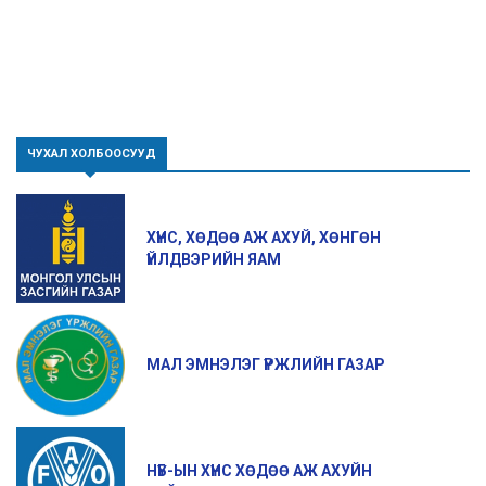
ЧУХАЛ ХОЛБООСУУД
ХҮНС, ХӨДӨӨ АЖ АХУЙ, ХӨНГӨН
ҮЙЛДВЭРИЙН ЯАМ
МАЛ ЭМНЭЛЭГ ҮРЖЛИЙН ГАЗАР
НҮБ-ЫН ХҮНС ХӨДӨӨ АЖ АХУЙН