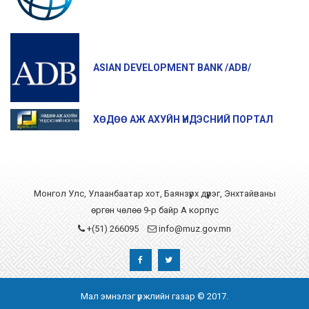
ASIAN DEVELOPMENT BANK /ADB/
ХӨДӨӨ АЖ АХУЙН ҮНДЭСНИЙ ПОРТАЛ
Монгол Улс, Улаанбаатар хот, Баянзүрх дүүрэг, Энхтайваны
өргөн чөлөө 9-р байр А корпус
+(51) 266095
info@muz.gov.mn
Мал эмнэлэг үржлийн газар © 2017.