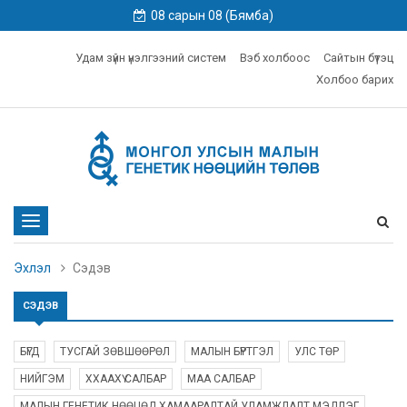
08 сарын 08 (Бямба)
Удам зүйн үнэлгээний систем
Вэб холбоос
Сайтын бүтэц
Холбоо барих
Toggle
navigation
Эхлэл
Сэдэв
СЭДЭВ
БҮГД
ТУСГАЙ ЗӨВШӨӨРӨЛ
МАЛЫН БҮРТГЭЛ
УЛС ТӨР
НИЙГЭМ
ХХААХҮ САЛБАР
МАА САЛБАР
МАЛЫН ГЕНЕТИК НӨӨЦӨД ХАМААРАЛТАЙ УЛАМЖЛАЛТ МЭДЛЭГ