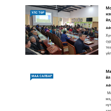
Мо
УЛС ТӨР
нэ
үй
Ad
Хүн
су
те
үйл
Ма
МАА САЛБАР
үй
Ad
Ма
мэд
ну
хэр