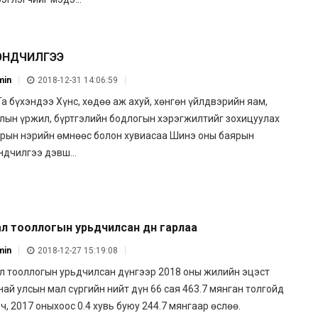
ЭНДЧИЛГЭЭ
min
2018-12-31 14:06:59
 бүхэндээ Хүнс, хөдөө аж ахуй, хөнгөн үйлдвэрийн яам,
лын үржил, бүртгэлийн бодлогын хэрэгжилтийг зохицуулах
зрын нэрийн өмнөөс болон хувиасаа Шинэ оны баярын
ндчилгээ дэвш...
л тооллогын урьдчилсан дүн гарлаа
min
2018-12-27 15:19:08
л тооллогын урьдчилсан дүнгээр 2018 оны жилийн эцэст
най улсын мал сүргийн нийт дүн 66 сая 463.7 мянган толгойд
ч, 2017 оныхоос 0.4 хувь буюу 244.7 мянгаар өслөө.