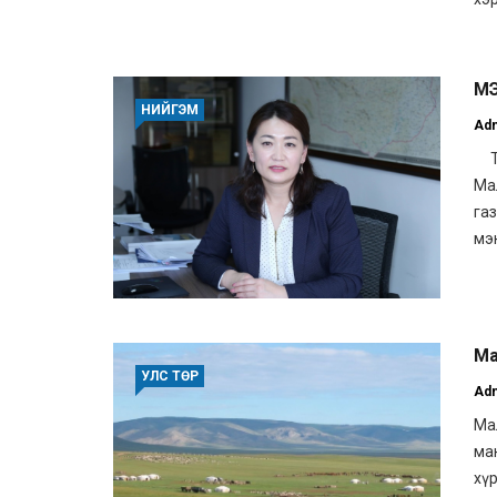
М
НИЙГЭМ
Ad
Та
Ма
га
мэ
Ма
УЛС ТӨР
Ad
Ма
ма
хүр