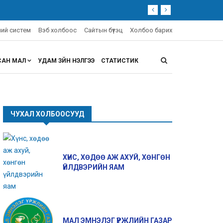
эний систем
Вэб холбоос
Сайтын бүтэц
Холбоо барих
САН МАЛ
УДАМ ЗҮЙН ҮНЭЛГЭЭ
СТАТИСТИК
ЧУХАЛ ХОЛБООСУУД
ХҮНС, ХӨДӨӨ АЖ АХУЙ, ХӨНГӨН
ҮЙЛДВЭРИЙН ЯАМ
МАЛ ЭМНЭЛЭГ ҮРЖЛИЙН ГАЗАР