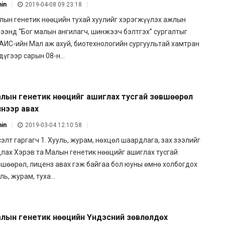
in
2019-04-08 09:23:18
лын генетик нөөцийн тухай хуулийг хэрэгжүүлэх ажлын
рээнд “Бог малын ангилагч, шинжээч бэлтгэх” сургалтыг
АИС-ийн Мал аж ахуй, биотехнологийн сургуультай хамтран
дүгээр сарын 08-н...
лын генетик нөөцийг ашиглах тусгай зөвшөөрөл
нээр авах
in
2019-03-04 12:10:58
элт гаргагч 1. Хууль, журам, нөхцөл шаардлага, зах зээлийг
длах Хэрэв та Малын генетик нөөцийг ашиглах тусгай
вшөөрөл, лиценз авах гэж байгаа бол юуны өмнө холбогдох
ль, журам, туха...
лын генетик нөөцийн Үндэсний зөвлөлдөх