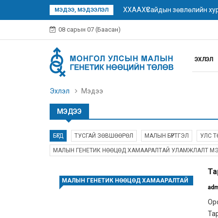
МАЛЫН ГЕНЕТИК НӨӨЦИЙН Ү
МЭДЭЭ, МЭДЭЭЛЭЛ
08 сарын 07 (Баасан)
ЭХЛЭЛ
Эхлэл
Мэдээ
МЭДЭЭ
БҮГД
ТУСГАЙ ЗӨВШӨӨРӨЛ
МАЛЫН БҮРТГЭЛ
УЛС Т
МАЛЫН ГЕНЕТИК НӨӨЦӨД ХАМААРАЛТАЙ УЛАМЖЛАЛТ М
Та
МАЛЫН ГЕНЕТИК НӨӨЦӨД ХАМААРАЛТАЙ
adm
УЛАМЖЛАЛТ МЭДЛЭГ
Оро
Тар