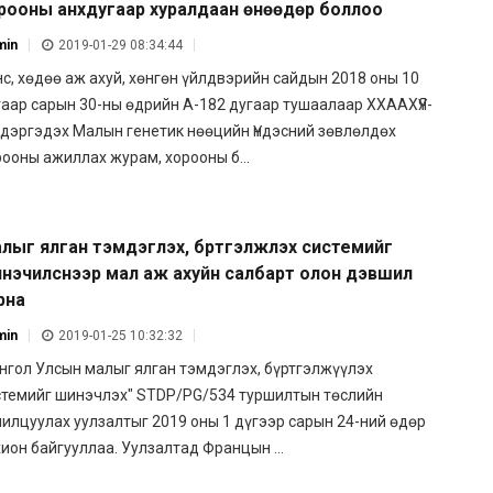
рооны анхдугаар хуралдаан өнөөдөр боллоо
min
2019-01-29 08:34:44
нс, хөдөө аж ахуй, хөнгөн үйлдвэрийн сайдын 2018 оны 10
гаар сарын 30-ны өдрийн А-182 дугаар тушаалаар ХХААХҮЯ-
 дэргэдэх Малын генетик нөөцийн Үндэсний зөвлөлдөх
рооны ажиллах журам, хорооны б...
лыг ялган тэмдэглэх, бүртгэлжүүлэх системийг
нэчилснээр мал аж ахуйн салбарт олон дэвшил
рна
min
2019-01-25 10:32:32
нгол Улсын малыг ялган тэмдэглэх, бүртгэлжүүлэх
стемийг шинэчлэх" STDP/PG/534 туршилтын төслийн
нилцуулах уулзалтыг 2019 оны 1 дүгээр сарын 24-ний өдөр
ион байгууллаа. Уулзалтад Францын ...