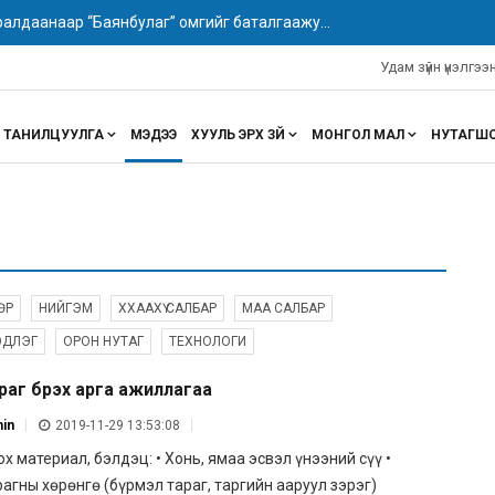
НДЭСНИЙ ЗӨВЛӨЛДӨХ ХОРООНЫ ХУРАЛДААН БОЛЛОО...
Удам зүйн үнэлгэ
ТАНИЛЦУУЛГА
МЭДЭЭ
ХУУЛЬ ЭРХ ЗҮЙ
МОНГОЛ МАЛ
НУТАГШ
ӨР
НИЙГЭМ
ХХААХҮ САЛБАР
МАА САЛБАР
ЭДЛЭГ
ОРОН НУТАГ
ТЕХНОЛОГИ
раг бүрэх арга ажиллагаа
in
2019-11-29 13:53:08
х материал, бэлдэц: • Хонь, ямаа эсвэл үнээний сүү •
агны хөрөнгө (бүрмэл тараг, таргийн ааруул зэрэг)