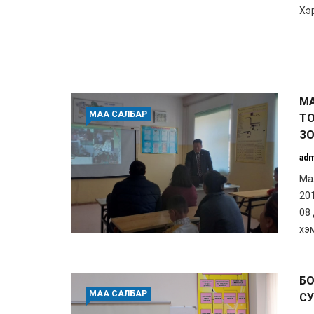
Хэр
МА
МАА САЛБАР
Т
ЗО
adm
Ма
20
08
хэ
БО
МАА САЛБАР
СУ