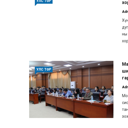
УЛС ТӨР
хо
Ad
Хү
ду
ны
хо
Ма
УЛС ТӨР
ши
га
Ad
Мо
си
та
зох