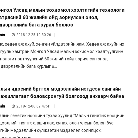
нгол Улсад малын зохиомол хээлтүүлгийн технологи
втрүүлсний 60 жилийн ойд зориулсан онол,
лдвэрлэлийн бага хурал боллоо
min
2018-12-28 10:30:26
с, хөдөө аж ахуй, хөнгөн үйлдвэрийн яам, Хөдөө аж ахуйн их
ргууль хамтран Монгол Улсад малын зохиомол хээлтүүлгийн
хнологи нэвтрүүлсний 60 жилийн ойд зориулсан онол,
двэрлэлийн бага хурлыг ө...
лын үндэсний бүртгэл мэдээллийн нэгдсэн сангийн
л ажиллагааг боловсронгуй болгоход анхаарч байна
min
2018-12-06 09:47:41
лын генетик нөөцийн тухай хуульд "Малын генетик нөөцийн
ээллийг нэгтгэх, ашиглах, хянах, олон улсын болон бүс
тгийн мэдээллийн сүлжээтэй мэдээлэл солилцох,
эглэгчийг мэдэ...