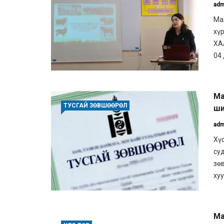
adm
Ма
хү
ХА
04 
Ма
ТУСГАЙ ЗӨВШӨӨРӨЛ
ши
adm
Хүс
су
зө
хуу
Ма