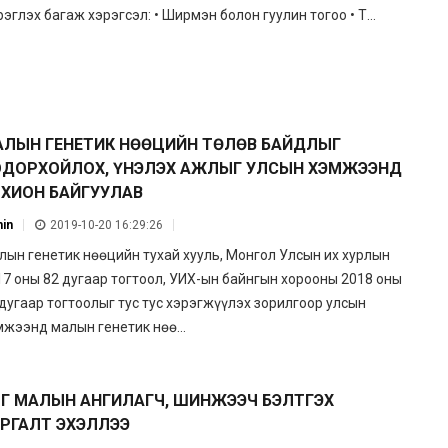
эглэх багаж хэрэгсэл: • Ширмэн болон гуулин тогоо • Т...
ЛЫН ГЕНЕТИК НӨӨЦИЙН ТӨЛӨВ БАЙДЛЫГ
ОДОРХОЙЛОХ, ҮНЭЛЭХ АЖЛЫГ УЛСЫН ХЭМЖЭЭНД
ХИОН БАЙГУУЛАВ
in
2019-10-20 16:29:26
лын генетик нөөцийн тухай хууль, Монгол Улсын их хурлын
17 оны 82 дугаар тогтоол, УИХ-ын байнгын хорооны 2018 оны
 дугаар тогтоолыг тус тус хэрэгжүүлэх зорилгоор улсын
мжээнд малын генетик нөө...
Г МАЛЫН АНГИЛАГЧ, ШИНЖЭЭЧ БЭЛТГЭХ
РГАЛТ ЭХЭЛЛЭЭ