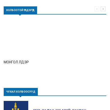
ХОЛБООТОЙ ҮҮЛДЭРҮҮД
МОНГОЛ ҮҮЛДЭР
ЧУХАЛ ХОЛБООСУУД