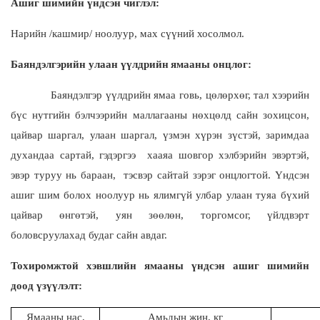
Ашиг шимийн үндсэн чиглэл:
Нарийн /кашмир/ ноолуур, мах сүүний хосолмол.
Баяндэлгэрийн улаан үүлдрийн
ямааны онцлог:
Баяндэлгэр үүлдрийн ямаа говь, цөлөрхөг, тал хээрийн
бүс нутгийн бэлчээрийн маллагааны нөхцөлд сайн зохицсон,
цайвар шаргал, улаан шаргал, үзмэн хүрэн зүстэй, заримдаа
духандаа сартай, гэдэргээ хааяа шовгор хэлбэрийн эвэртэй,
эвэр туруу нь бараан, тэсвэр сайтай зэрэг онцлогтой. Үндсэн
ашиг шим болох ноолуур нь ялимгүй улбар улаан туяа бүхий
цайвар өнгөтэй, уян зөөлөн, торгомсог, үйлдвэрт
боловсруулахад будаг сайн авдаг.
Тохиромжтой хэвшлийн ямааны үндсэн ашиг шимийн
доод үзүүлэлт:
Ямааны нас,
Амьдын жин, кг