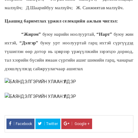
малзүйч
;
Д.Шаарийбуу малзүйч
;
Ж. Санжмятав
малзүйч
.
Цаашид баримтлах үржил селекцийн ажлын чиглэл:
“Жирэм”
буюу нарийн ноолууртай,
“Нарт”
буюу жин
ихтэй,
“Дэлгэр”
буюу урт ноолууртай гарц ихтэй сүргүүдэд
түшиглэн өөр дотор нь цэврээр үржүүлэхийн зэрэгцээ дорнод,
тал хээрийн бүсийн ямаан сүргийн ашиг шимийн гарц, чанарыг
дээшлүүлэхэд сайжруулагчаар ашиглах
Facebook
Twitter
Google +