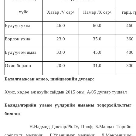
хүйс
Хавар /V сар/
Намар /X сар/
гарц, г
Бүдүүн ухна
46.0
60.0
460
Борлон ухна
23.0
35.0
360
Бүдүүн эм ямаа
33.0
45.0
480
Охин борлон
20.0
31.0
300
Баталгаажсан огноо, шийдвэрийн дугаар:
Хүнс, хөдөө аж ахуйн сайдын 2015 оны А/05 дугаар тушаал
Баяндэлгэрийн улаан үүлдрийн
ямааны тодорхойлолтыг
бичсэн:
Н.Надмид Доктор/Ph.D/, Проф
;
Б.Мандах Төрийн
соёрхолт малзүйч
;
Г.Уранчимэг малзүйч
;
Д.Мөнгөнцэцэг