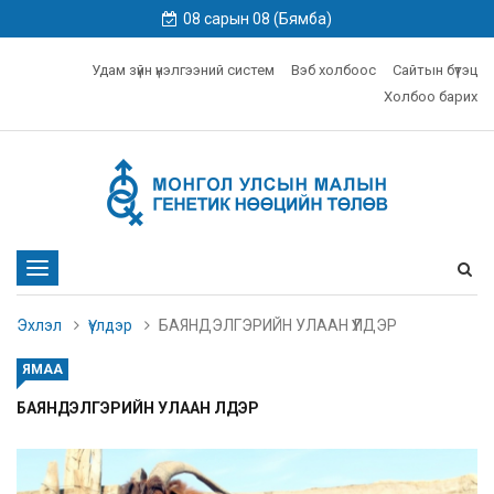
08 сарын 08 (Бямба)
Удам зүйн үнэлгээний систем
Вэб холбоос
Сайтын бүтэц
Холбоо барих
Toggle
navigation
Эхлэл
Үүлдэр
БАЯНДЭЛГЭРИЙН УЛААН ҮҮЛДЭР
ЯМАА
БАЯНДЭЛГЭРИЙН УЛААН ҮҮЛДЭР