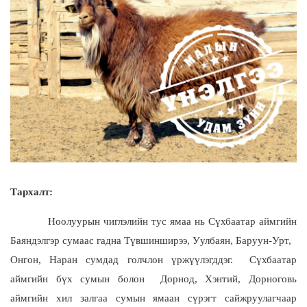
Тархалт:
Ноолуурын чиглэлийн тус ямаа нь
Сүхбаатар
аймгийн
Баяндэлгэр сумаас гадна Түвшинширээ, Уулбаян, Баруун-Урт,
Онгон, Наран сумдад голчлон үржүүлэгддэг. Сүхбаатар
аймгийн бүх сумын болон Дорнод, Хэнтий, Дорноговь
аймгийн хил залгаа сумын ямаан сүрэгт сайжруулагчаар