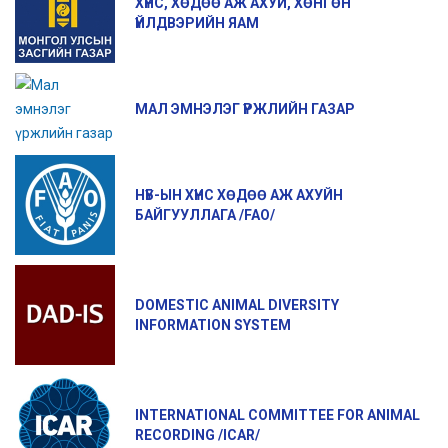
ХҮНС, ХӨДӨӨ АЖ АХУЙ, ХӨНГӨН
ҮЙЛДВЭРИЙН ЯАМ
МАЛ ЭМНЭЛЭГ ҮРЖЛИЙН ГАЗАР
НҮБ-ЫН ХҮНС ХӨДӨӨ АЖ АХУЙН
БАЙГУУЛЛАГА /FAO/
DOMESTIC ANIMAL DIVERSITY
INFORMATION SYSTEM
INTERNATIONAL COMMITTEE FOR ANIMAL
RECORDING /ICAR/