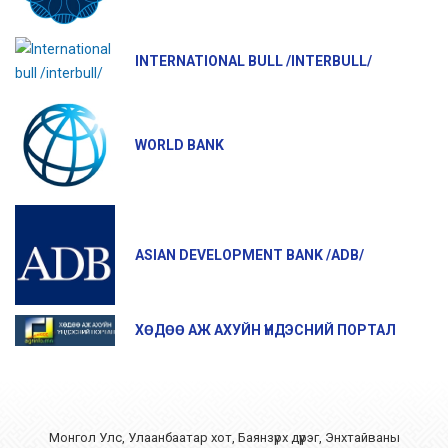
INTERNATIONAL BULL /INTERBULL/
WORLD BANK
ASIAN DEVELOPMENT BANK /ADB/
ХӨДӨӨ АЖ АХУЙН ҮНДЭСНИЙ ПОРТАЛ
Монгол Улс, Улаанбаатар хот, Баянзүрх дүүрэг, Энхтайваны