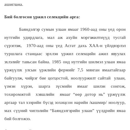
ашиглана.
Бий болгосон үржил селекцийн арга:
Баяндэлгэр сумын улаан ямааг 1960-аад оны үед орон
нутгийн удирдлага, мал аж ахуйн мэргэжилтнүүд тусгай
сүрэглэж, 1970-аад оны үед Асгат дахь ХАА-н үйлдвэрлэл
туршлага станцаас эрхлэн үржил селекцийн ажил явуулах
эхлэлийг тавьсан байна. 1985 онд нутгийн шилмэл улаан ямаа
үржүүлэх улсын үржлийн фермийг 7,5 мянган ямаатайгаар
байгуулж, чийрэг бие цогцостой, ноолууржилт сайтай улаан,
үзмэн хүрэн, шарга зүсмийн ямааг шилэн сонгож,
тохиромжтой хэвшлийн ямааг “өөр дотор нь” үржүүлэх
аргаар тал хээрийн бүсэд зохицсон нарийн /кашмир/ ноолуур,
мах сүүний чиглэлийн “Баяндэлгэрийн улаан” үүлдрийн ямаа
бий болгожээ.