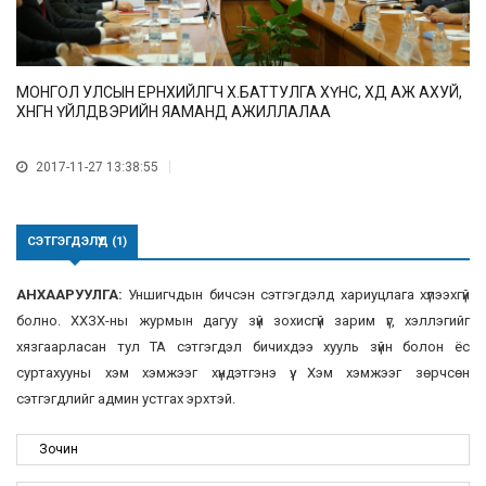
МОНГОЛ УЛСЫН ЕРӨНХИЙЛӨГЧ Х.БАТТУЛГА ХҮНС, ХӨДӨӨ АЖ АХУЙ,
ХӨНГӨН ҮЙЛДВЭРИЙН ЯАМАНД АЖИЛЛАЛАА
2017-11-27 13:38:55
СЭТГЭГДЭЛҮҮД (1)
АНХААРУУЛГА:
Уншигчдын бичсэн сэтгэгдэлд хариуцлага хүлээхгүй
болно. ХХЗХ-ны журмын дагуу зүй зохисгүй зарим үг, хэллэгийг
хязгаарласан тул ТА сэтгэгдэл бичихдээ хууль зүйн болон ёс
суртахууны хэм хэмжээг хүндэтгэнэ үү. Хэм хэмжээг зөрчсөн
сэтгэгдлийг админ устгах эрхтэй.