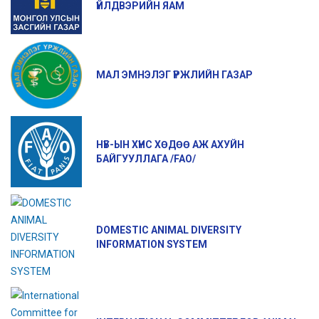
ҮЙЛДВЭРИЙН ЯАМ
МАЛ ЭМНЭЛЭГ ҮРЖЛИЙН ГАЗАР
НҮБ-ЫН ХҮНС ХӨДӨӨ АЖ АХУЙН
БАЙГУУЛЛАГА /FAO/
DOMESTIC ANIMAL DIVERSITY
INFORMATION SYSTEM