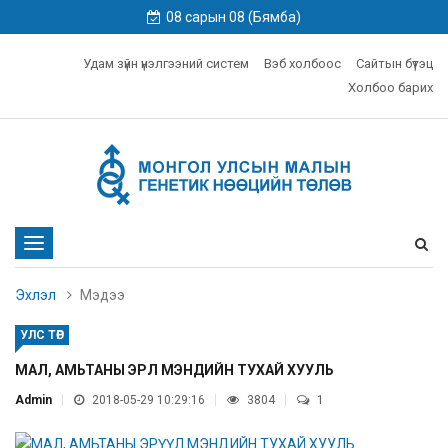
08 сарын 08 (Бямба)
Удам зүйн үнэлгээний систем
Вэб холбоос
Сайтын бүтэц
Холбоо барих
Toggle
navigation
Эхлэл
Мэдээ
УЛС ТӨР
МАЛ, АМЬТАНЫ ЭРҮҮЛ МЭНДИЙН ТУХАЙ ХУУЛЬ
Admin
2018-05-29 10:29:16
3804
1