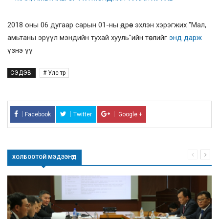
2018 оны 06 дугаар сарын 01-ны өдрөөс эхлэн хэрэгжих "Мал,
амьтаны эрүүл мэндийн тухай хууль"ийн төслийг
энд дарж
үзнэ үү
СЭДЭВ:
# Улс төр
Facebook
Twitter
Google +
ХОЛБООТОЙ МЭДЭЭНҮҮД