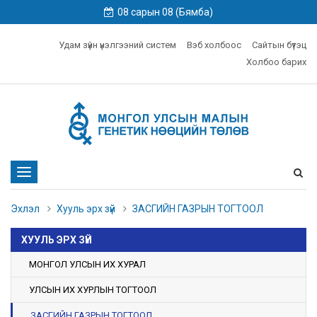
08 сарын 08 (Бямба)
Удам зүйн үнэлгээний систем
Вэб холбоос
Сайтын бүтэц
Холбоо барих
Toggle
navigation
Эхлэл
Хууль эрх зүй
ЗАСГИЙН ГАЗРЫН ТОГТООЛ
ХУУЛЬ ЭРХ ЗҮЙ
МОНГОЛ УЛСЫН ИХ ХУРАЛ
УЛСЫН ИХ ХУРЛЫН ТОГТООЛ
ЗАСГИЙН ГАЗРЫН ТОГТООЛ